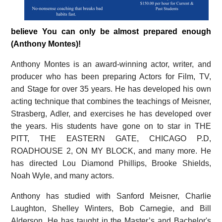
believe You can only be almost prepared enough
(Anthony Montes)!
Anthony Montes is an award-winning actor, writer, and
producer who has been preparing Actors for Film, TV,
and Stage for over 35 years. He has developed his own
acting technique that combines the teachings of Meisner,
Strasberg, Adler, and exercises he has developed over
the years. His students have gone on to star in THE
PITT, THE EASTERN GATE, CHICAGO P.D,
ROADHOUSE 2, ON MY BLOCK, and many more. He
has directed Lou Diamond Phillips, Brooke Shields,
Noah Wyle, and many actors.
Anthony has studied with Sanford Meisner, Charlie
Laughton, Shelley Winters, Bob Carnegie, and Bill
Alderson. He has taught in the Master’s and Bachelor's