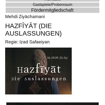
Gastspiele/Probenraum
Fördermitgliedschaft
Mehdi Ziyāchamani
HAZFĪYĀT (DIE
AUSLASSUNGEN)
Regie: Izad Safaeiyan