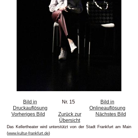
Bild in
Nr. 15
Bild in
Druckauflösung
Onlineauflösung
Vorheriges Bild
Zurück zur
Nächstes Bild
Übersicht
Das Kellertheater wird unterstützt von der Stadt Frankfurt am Main
(
www.kultur-frankfurt.de
)