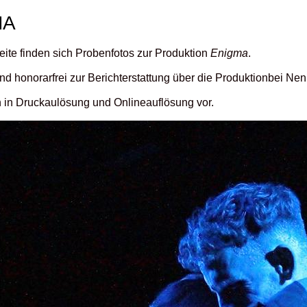
MA
eite finden sich Probenfotos zur Produktion
Enigma
.
ind honorarfrei zur Berichterstattung über die Produktionbei N
n in Druckaulösung und Onlineauflösung vor.